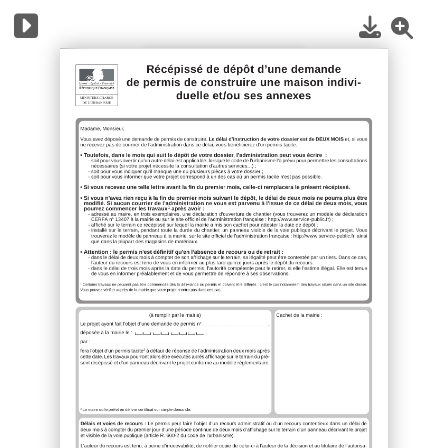
1
/
18