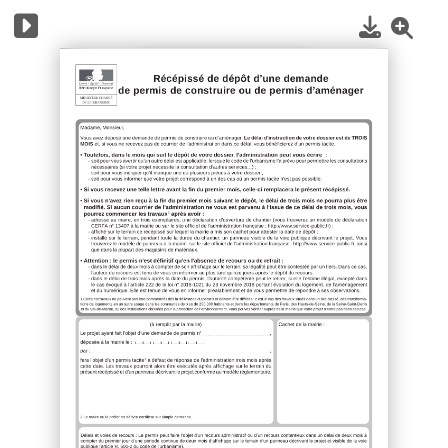
1
/
24