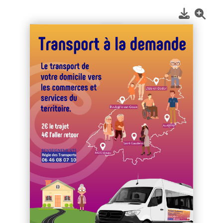
1
/
2