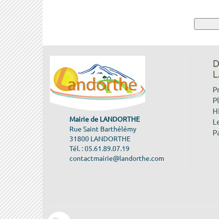
D
L
P
P
H
Mairie de LANDORTHE
Le
Rue Saint Barthélémy
P
31800 LANDORTHE
Tél. : 05.61.89.07.19
contactmairie@landorthe.com