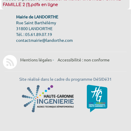
FAMILLE 2 (1).pdf» en ligne
Mairie de LANDORTHE
Rue Saint Barthélémy
31800 LANDORTHE
f
Tél. : 05.61.89.07.19
a
contactmairie@landorthe.com
l
s
e
Mentions légales
-
Accessibilité : non conforme
V
a
l
i
Site réalisé dans le cadre du programme DéSIDé31
d
é
F
r
a
n
ç
a