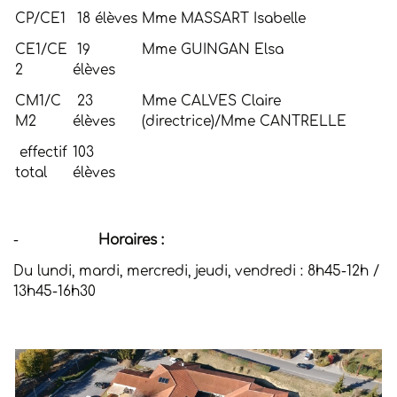
CP/CE1
18 élèves
Mme MASSART Isabelle
CE1/CE
19
Mme GUINGAN Elsa
2
élèves
CM1/C
23
Mme CALVES Claire
M2
élèves
(directrice)/Mme CANTRELLE
effectif
103
total
élèves
-
Horaires :
Du lundi, mardi, mercredi, jeudi, vendredi : 8h45-12h /
13h45-16h30