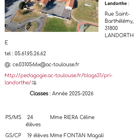
Landorthe
:
Rue Saint-
Barthélémy,
31800
LANDORTH
E
tel : 05.61.95.26.62
@: ce.0310566x@ac-toulouse.fr
http://pedagogie.ac-toulouse.fr/blogs31/pri-
landorthe/
Classes
: Année 2025-2026
PS/MS
24
Mme RIERA Céline
élèves
GS/CP
19 élèves
Mme FONTAN Magali