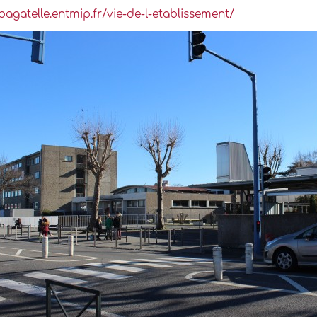
/bagatelle.entmip.fr/vie-de-l-etablissement/