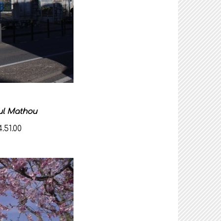
aul Mathou
.51.00