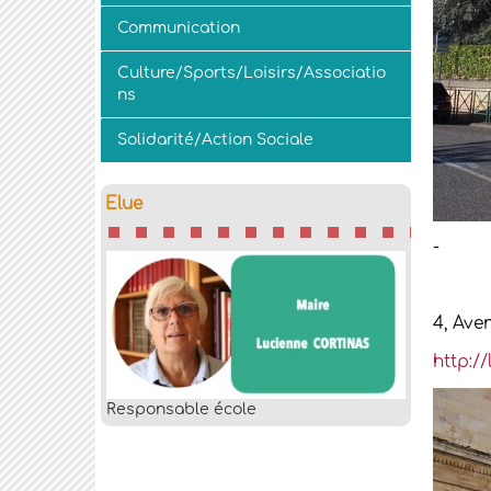
Communication
Culture/Sports/Loisirs/Associatio
ns
Solidarité/Action Sociale
Elue
-
4, Ave
http://
Responsable école