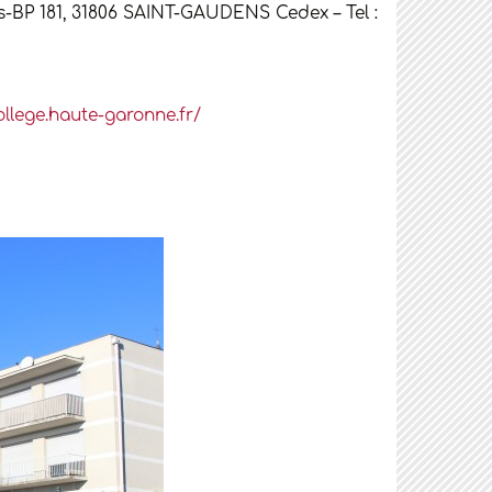
-BP 181, 31806 SAINT-GAUDENS Cedex – Tel :
ollege.haute-garonne.fr/