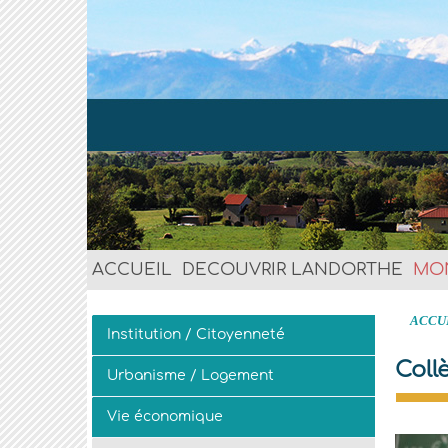
ACCUEIL
DECOUVRIR LANDORTHE
MO
ACCU
Institution / Citoyenneté
Coll
Urbanisme / Logement
Vie économique