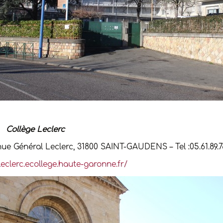
Collège Leclerc
nue Général Leclerc, 31800 SAINT-GAUDENS – Tel :05.61.89.76
leclerc.ecollege.haute-garonne.fr/