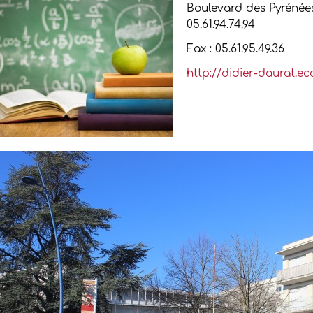
Boulevard des Pyrénées
05.61.94.74.94
Fax : 05.61.95.49.36
http://didier-daurat.ec