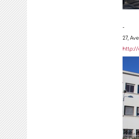
27, Ave
http://