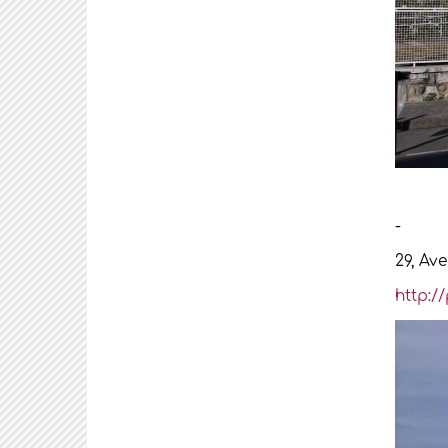
29, Av
http:/