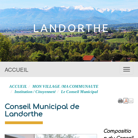
Site officiel
LANDORTHE
ACCUEIL
Menu
ACCUEIL
MON VILLAGE /MA COMMUNAUTE
Institution / Citoyenneté
Le Conseil Municipal
Conseil Municipal de
Landorthe
Compositio