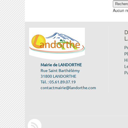
Aucun ré
D
L
P
P
H
Mairie de LANDORTHE
Le
Rue Saint Barthélémy
P
31800 LANDORTHE
Tél. : 05.61.89.07.19
contactmairie@landorthe.com