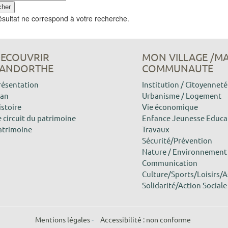
sultat ne correspond à votre recherche.
ECOUVRIR
MON VILLAGE /M
ANDORTHE
COMMUNAUTE
résentation
Institution / Citoyenneté
lan
Urbanisme / Logement
istoire
Vie économique
 circuit du patrimoine
Enfance Jeunesse Educa
atrimoine
Travaux
Sécurité/Prévention
Nature / Environnement
Communication
Culture/Sports/Loisirs/A
Solidarité/Action Sociale
Mentions légales
-
Accessibilité : non conforme