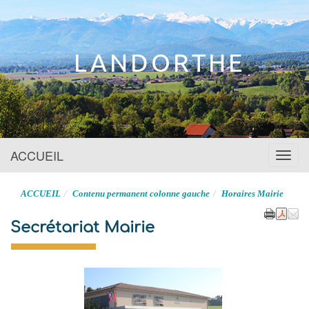
Site officiel
LANDORTHE
ACCUEIL
Menu
ACCUEIL
Contenu permanent colonne gauche
Horaires Mairie
Secrétariat Mairie