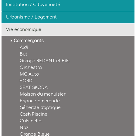
Institution / Citoyenneté
Urbanisme / Logement
Vie économique
Commerçants
Aldi
But
Garage REDANT et Fils
Orchestra
MC Auto
FORD
SEAT SKODA
Maison du menuisier
Espace Emeraude
Générale d'optique
Cash Piscine
Cuisinella
Noz
Orange Bleue