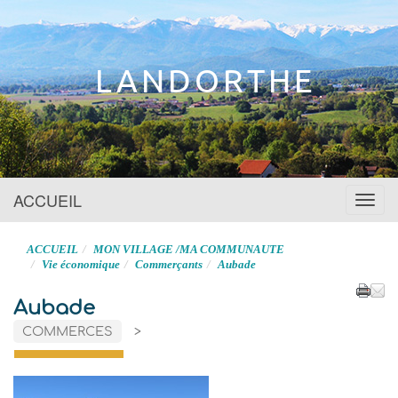
Site officiel
LANDORTHE
ACCUEIL
Menu
ACCUEIL
MON VILLAGE /MA COMMUNAUTE
Vie économique
Commerçants
Aubade
Aubade
COMMERCES