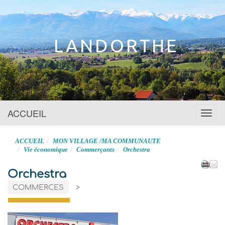
Site officiel
LANDORTHE
ACCUEIL
Menu
ACCUEIL
MON VILLAGE /MA COMMUNAUTE
Vie économique
Commerçants
Orchestra
Orchestra
COMMERCES