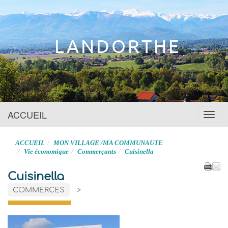
Site officiel
LANDORTHE
ACCUEIL
Menu
ACCUEIL
MON VILLAGE /MA COMMUNAUTE
Vie économique
Commerçants
Cuisinella
Cuisinella
COMMERCES